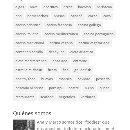
algas
aove
aperitivo
arroz
bacalao
barbacoa
bbq
berberechos
brasas
canapé
carne
caza
cocina atlántica
cocina francesa
cocina gallega
cocina italiana
cocina mediterránea
cocina portuguesa
cocina tradicional
cocina vegana
cocina vegetariana
comer en coruña
desayuno
dieta atlantica
dieta mediterránea
ensalada
entrante
estrella michelin
fiesta
fish
grilled fish
healthy food
huevos
marisco
navidad
pescado
pescado al horno
portugal
postre
pulpo
queso
restaurante
seafood
vegetales
verduras
Quiénes somos
Ana y Marco somos dos “foodies” que
nos apasiona todo lo relacionado con el