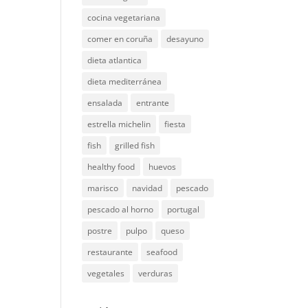
cocina vegetariana
comer en coruña
desayuno
dieta atlantica
dieta mediterránea
ensalada
entrante
estrella michelin
fiesta
fish
grilled fish
healthy food
huevos
marisco
navidad
pescado
pescado al horno
portugal
postre
pulpo
queso
restaurante
seafood
vegetales
verduras