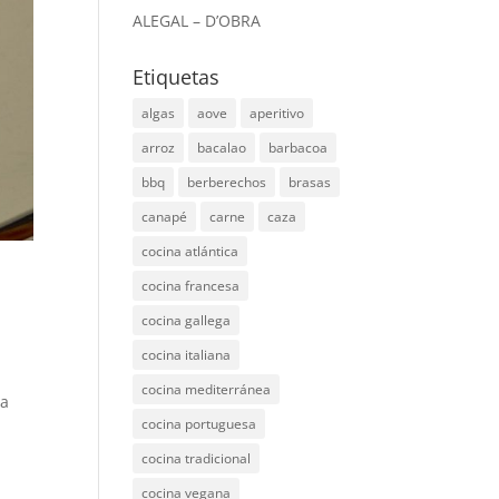
ALEGAL – D’OBRA
Etiquetas
algas
aove
aperitivo
arroz
bacalao
barbacoa
bbq
berberechos
brasas
canapé
carne
caza
cocina atlántica
cocina francesa
cocina gallega
cocina italiana
cocina mediterránea
na
cocina portuguesa
cocina tradicional
cocina vegana