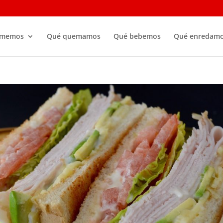
omemos
Qué quemamos
Qué bebemos
Qué enredam