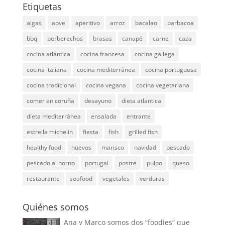
Etiquetas
algas
aove
aperitivo
arroz
bacalao
barbacoa
bbq
berberechos
brasas
canapé
carne
caza
cocina atlántica
cocina francesa
cocina gallega
cocina italiana
cocina mediterránea
cocina portuguesa
cocina tradicional
cocina vegana
cocina vegetariana
comer en coruña
desayuno
dieta atlantica
dieta mediterránea
ensalada
entrante
estrella michelin
fiesta
fish
grilled fish
healthy food
huevos
marisco
navidad
pescado
pescado al horno
portugal
postre
pulpo
queso
restaurante
seafood
vegetales
verduras
Quiénes somos
Ana y Marco somos dos “foodies” que