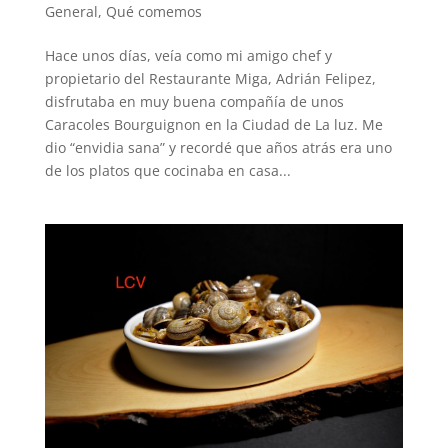
General
,
Qué comemos
Hace unos días, veía como mi amigo chef y
propietario del Restaurante Miga, Adrián Felipez,
disfrutaba en muy buena compañía de unos
Caracoles Bourguignon en la Ciudad de La luz. Me
dio “envidia sana” y recordé que años atrás era uno
de los platos que cocinaba en casa...