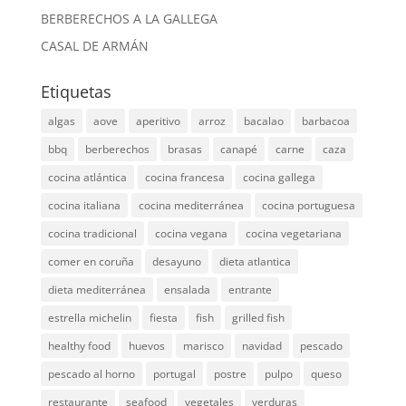
BERBERECHOS A LA GALLEGA
CASAL DE ARMÁN
Etiquetas
algas
aove
aperitivo
arroz
bacalao
barbacoa
bbq
berberechos
brasas
canapé
carne
caza
cocina atlántica
cocina francesa
cocina gallega
cocina italiana
cocina mediterránea
cocina portuguesa
cocina tradicional
cocina vegana
cocina vegetariana
comer en coruña
desayuno
dieta atlantica
dieta mediterránea
ensalada
entrante
estrella michelin
fiesta
fish
grilled fish
healthy food
huevos
marisco
navidad
pescado
pescado al horno
portugal
postre
pulpo
queso
restaurante
seafood
vegetales
verduras