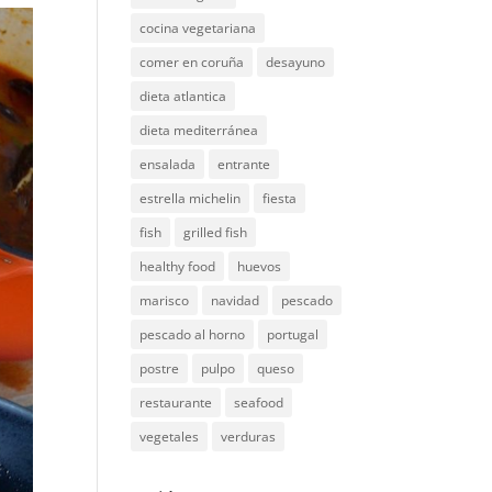
cocina vegetariana
comer en coruña
desayuno
dieta atlantica
dieta mediterránea
ensalada
entrante
estrella michelin
fiesta
fish
grilled fish
healthy food
huevos
marisco
navidad
pescado
pescado al horno
portugal
postre
pulpo
queso
restaurante
seafood
vegetales
verduras