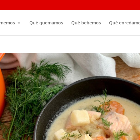
omemos
Qué quemamos
Qué bebemos
Qué enredam