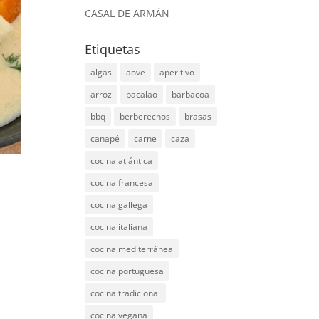
CASAL DE ARMÁN
Etiquetas
algas
aove
aperitivo
arroz
bacalao
barbacoa
bbq
berberechos
brasas
canapé
carne
caza
cocina atlántica
cocina francesa
cocina gallega
cocina italiana
cocina mediterránea
cocina portuguesa
cocina tradicional
cocina vegana