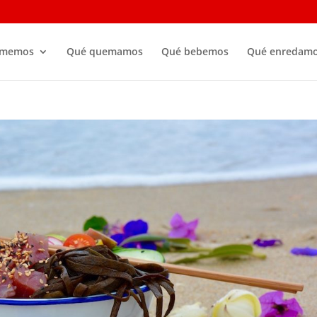
omemos
Qué quemamos
Qué bebemos
Qué enredam