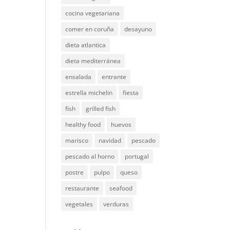
cocina vegetariana
comer en coruña
desayuno
dieta atlantica
dieta mediterránea
ensalada
entrante
estrella michelin
fiesta
fish
grilled fish
healthy food
huevos
marisco
navidad
pescado
pescado al horno
portugal
postre
pulpo
queso
restaurante
seafood
vegetales
verduras