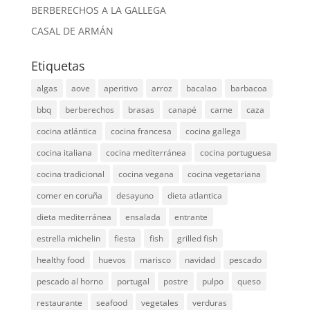
BERBERECHOS A LA GALLEGA
CASAL DE ARMÁN
Etiquetas
algas
aove
aperitivo
arroz
bacalao
barbacoa
bbq
berberechos
brasas
canapé
carne
caza
cocina atlántica
cocina francesa
cocina gallega
cocina italiana
cocina mediterránea
cocina portuguesa
cocina tradicional
cocina vegana
cocina vegetariana
comer en coruña
desayuno
dieta atlantica
dieta mediterránea
ensalada
entrante
estrella michelin
fiesta
fish
grilled fish
healthy food
huevos
marisco
navidad
pescado
pescado al horno
portugal
postre
pulpo
queso
restaurante
seafood
vegetales
verduras