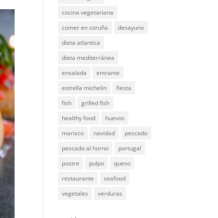
cocina vegetariana
comer en coruña
desayuno
dieta atlantica
dieta mediterránea
ensalada
entrante
estrella michelin
fiesta
fish
grilled fish
healthy food
huevos
marisco
navidad
pescado
pescado al horno
portugal
postre
pulpo
queso
restaurante
seafood
vegetales
verduras