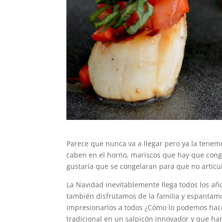
Parece que nunca va a llegar pero ya la tenemo
caben en el horno, mariscos que hay que cong
gustaría que se congelaran para que no artic
La Navidad inevitablemente llega todos los a
también disfrutamos de la familia y espantamo
impresionarlos a todos ¿Cómo lo podemos hace
tradicional en un salpicón innovador y que har