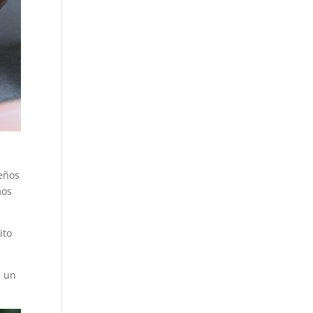
ueños
mos
ito
n un