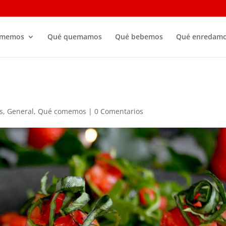
omemos
Qué quemamos
Qué bebemos
Qué enredam
s
,
General
,
Qué comemos
|
0 Comentarios