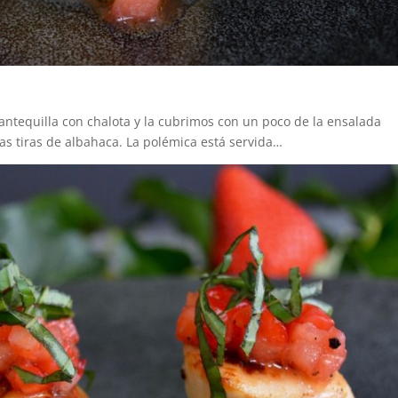
ntequilla con chalota y la cubrimos con un poco de la ensalada
s tiras de albahaca. La polémica está servida…