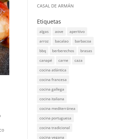
CASAL DE ARMÁN
Etiquetas
algas
aove
aperitivo
arroz
bacalao
barbacoa
bbq
berberechos
brasas
canapé
carne
caza
cocina atlántica
cocina francesa
cocina gallega
cocina italiana
cocina mediterránea
o
cocina portuguesa
cocina tradicional
co
cocina vegana