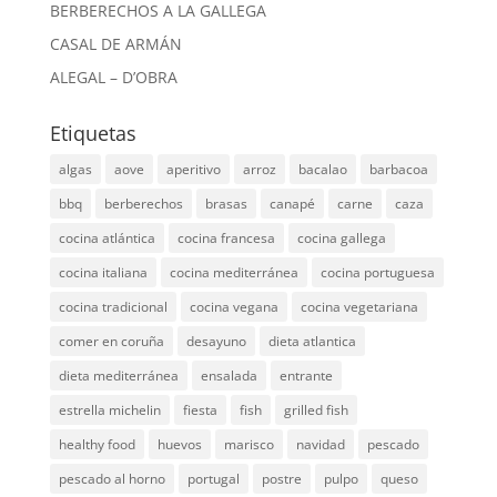
BERBERECHOS A LA GALLEGA
CASAL DE ARMÁN
ALEGAL – D’OBRA
Etiquetas
algas
aove
aperitivo
arroz
bacalao
barbacoa
bbq
berberechos
brasas
canapé
carne
caza
cocina atlántica
cocina francesa
cocina gallega
cocina italiana
cocina mediterránea
cocina portuguesa
cocina tradicional
cocina vegana
cocina vegetariana
comer en coruña
desayuno
dieta atlantica
dieta mediterránea
ensalada
entrante
estrella michelin
fiesta
fish
grilled fish
healthy food
huevos
marisco
navidad
pescado
pescado al horno
portugal
postre
pulpo
queso