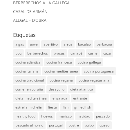
BERBERECHOS A LA GALLEGA
CASAL DE ARMÁN
ALEGAL – D’OBRA
Etiquetas
algas
aove
aperitivo
arroz
bacalao
barbacoa
bbq
berberechos
brasas
canapé
carne
caza
cocina atlántica
cocina francesa
cocina gallega
cocina italiana
cocina mediterránea
cocina portuguesa
cocina tradicional
cocina vegana
cocina vegetariana
comer en coruña
desayuno
dieta atlantica
dieta mediterránea
ensalada
entrante
estrella michelin
fiesta
fish
grilled fish
healthy food
huevos
marisco
navidad
pescado
pescado al horno
portugal
postre
pulpo
queso