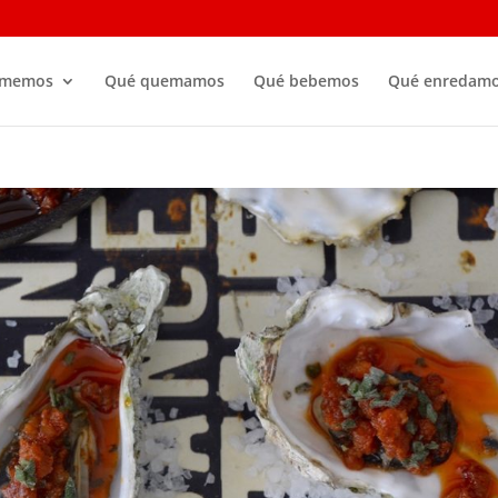
omemos
Qué quemamos
Qué bebemos
Qué enredam