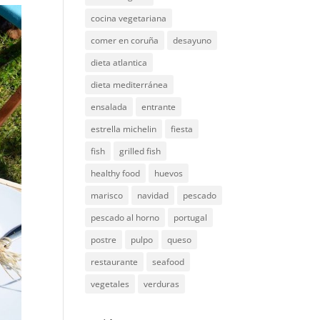
cocina vegetariana
comer en coruña
desayuno
dieta atlantica
dieta mediterránea
ensalada
entrante
estrella michelin
fiesta
fish
grilled fish
healthy food
huevos
marisco
navidad
pescado
pescado al horno
portugal
postre
pulpo
queso
restaurante
seafood
vegetales
verduras