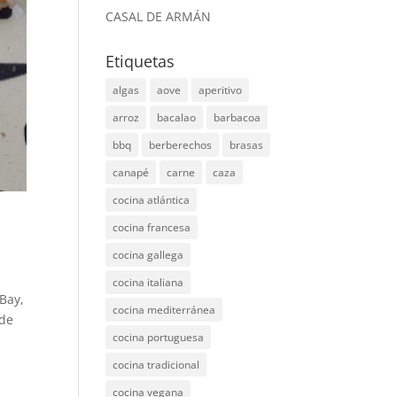
CASAL DE ARMÁN
Etiquetas
algas
aove
aperitivo
arroz
bacalao
barbacoa
bbq
berberechos
brasas
canapé
carne
caza
cocina atlántica
cocina francesa
cocina gallega
cocina italiana
 Bay,
cocina mediterránea
 de
cocina portuguesa
cocina tradicional
cocina vegana