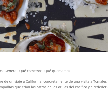
os
,
General
,
Qué comemos
,
Qué quemamos
ene de un viaje a California, concretamente de una visita a Tomales
pañías que crían las ostras en las orillas del Pacífico y alrededor