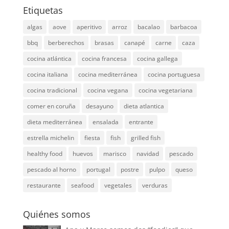
Etiquetas
algas
aove
aperitivo
arroz
bacalao
barbacoa
bbq
berberechos
brasas
canapé
carne
caza
cocina atlántica
cocina francesa
cocina gallega
cocina italiana
cocina mediterránea
cocina portuguesa
cocina tradicional
cocina vegana
cocina vegetariana
comer en coruña
desayuno
dieta atlantica
dieta mediterránea
ensalada
entrante
estrella michelin
fiesta
fish
grilled fish
healthy food
huevos
marisco
navidad
pescado
pescado al horno
portugal
postre
pulpo
queso
restaurante
seafood
vegetales
verduras
Quiénes somos