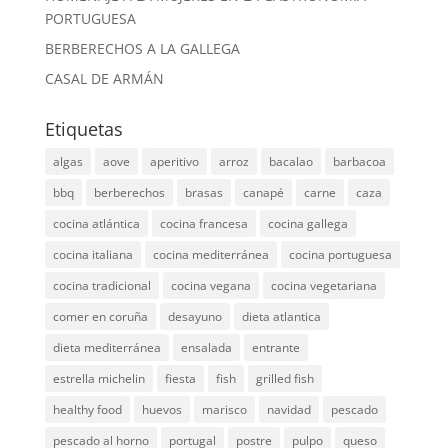
PORTUGUESA
BERBERECHOS A LA GALLEGA
CASAL DE ARMÁN
Etiquetas
algas
aove
aperitivo
arroz
bacalao
barbacoa
bbq
berberechos
brasas
canapé
carne
caza
cocina atlántica
cocina francesa
cocina gallega
cocina italiana
cocina mediterránea
cocina portuguesa
cocina tradicional
cocina vegana
cocina vegetariana
comer en coruña
desayuno
dieta atlantica
dieta mediterránea
ensalada
entrante
estrella michelin
fiesta
fish
grilled fish
healthy food
huevos
marisco
navidad
pescado
pescado al horno
portugal
postre
pulpo
queso