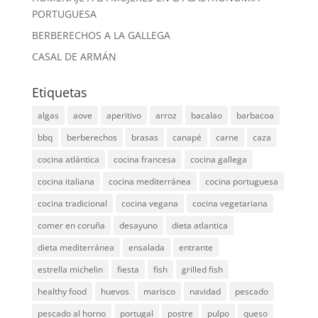
PORTUGUESA
BERBERECHOS A LA GALLEGA
CASAL DE ARMÁN
Etiquetas
algas
aove
aperitivo
arroz
bacalao
barbacoa
bbq
berberechos
brasas
canapé
carne
caza
cocina atlántica
cocina francesa
cocina gallega
cocina italiana
cocina mediterránea
cocina portuguesa
cocina tradicional
cocina vegana
cocina vegetariana
comer en coruña
desayuno
dieta atlantica
dieta mediterránea
ensalada
entrante
estrella michelin
fiesta
fish
grilled fish
healthy food
huevos
marisco
navidad
pescado
pescado al horno
portugal
postre
pulpo
queso