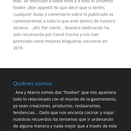
más. Va dedicado a todos ellos y a todo el universo
foodie. ¡Bon appetit! Ni que decir que si tenéis
cualquier duda o comentario sobre lo publicado os
contestaremos a todo lo que esté dentro de nuestro
alcance. . ¡Ah! Por cierto... Nuestra dedicación ha
sido reconocida por Canal Cocina y nos han
premiado como mejores blogueros cocineros en
2019.
Quiénes somos
Ana y Marco somos dos “foodies” que nos apasiona
todo lo relacionado con el mundo de la gastronomía,
ya sean creaciones, productos, restaurantes,
tendencias… Dado que nos encanta cocinar y viajar,
nuestros recuerdos los teníamos que ir ordenando
de alguna manera y nada mejor que a través de este