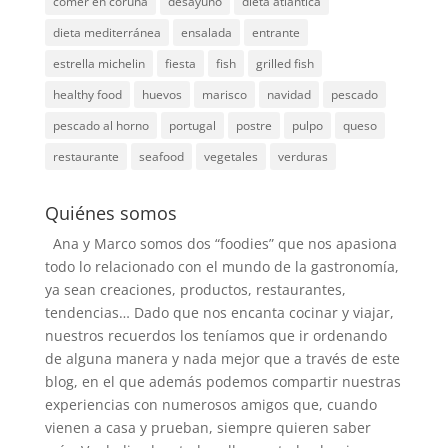
comer en coruña
desayuno
dieta atlantica
dieta mediterránea
ensalada
entrante
estrella michelin
fiesta
fish
grilled fish
healthy food
huevos
marisco
navidad
pescado
pescado al horno
portugal
postre
pulpo
queso
restaurante
seafood
vegetales
verduras
Quiénes somos
Ana y Marco somos dos “foodies” que nos apasiona
todo lo relacionado con el mundo de la gastronomía,
ya sean creaciones, productos, restaurantes,
tendencias… Dado que nos encanta cocinar y viajar,
nuestros recuerdos los teníamos que ir ordenando
de alguna manera y nada mejor que a través de este
blog, en el que además podemos compartir nuestras
experiencias con numerosos amigos que, cuando
vienen a casa y prueban, siempre quieren saber