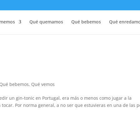
omemos
Qué quemamos
Qué bebemos
Qué enredam
Qué bebemos
,
Qué vemos
ir un gin-tonic en Portugal, era más o menos como jugar a la
a tocar. Por norma general, a no ser que estuvieras en una de las 