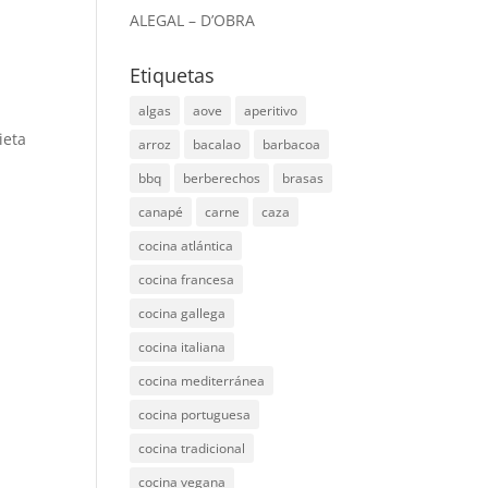
ALEGAL – D’OBRA
Etiquetas
algas
aove
aperitivo
ieta
arroz
bacalao
barbacoa
bbq
berberechos
brasas
canapé
carne
caza
cocina atlántica
cocina francesa
cocina gallega
cocina italiana
cocina mediterránea
cocina portuguesa
cocina tradicional
cocina vegana