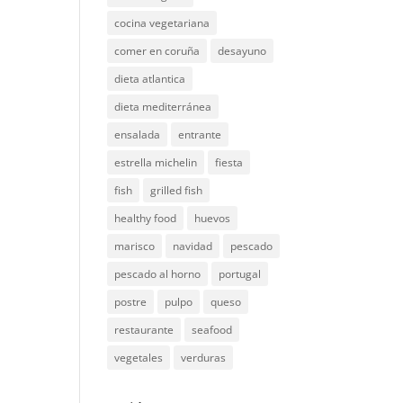
cocina vegetariana
comer en coruña
desayuno
dieta atlantica
dieta mediterránea
ensalada
entrante
estrella michelin
fiesta
fish
grilled fish
healthy food
huevos
marisco
navidad
pescado
pescado al horno
portugal
postre
pulpo
queso
restaurante
seafood
vegetales
verduras