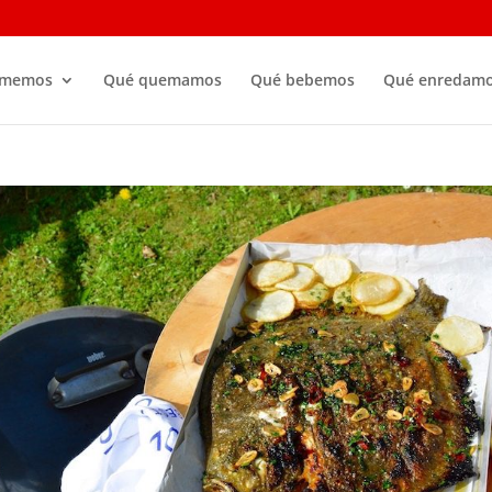
omemos
Qué quemamos
Qué bebemos
Qué enredam