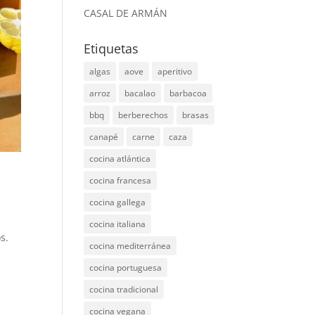
CASAL DE ARMÁN
Etiquetas
algas
aove
aperitivo
arroz
bacalao
barbacoa
bbq
berberechos
brasas
canapé
carne
caza
cocina atlántica
cocina francesa
cocina gallega
cocina italiana
s.
cocina mediterránea
cocina portuguesa
cocina tradicional
cocina vegana