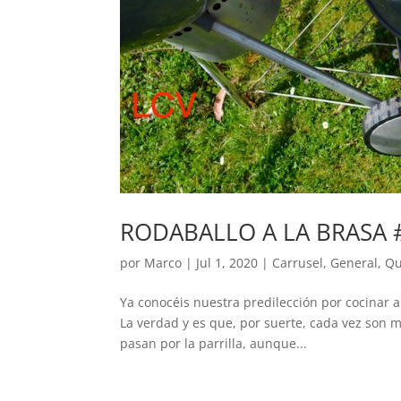
RODABALLO A LA BRASA 
por
Marco
|
Jul 1, 2020
|
Carrusel
,
General
,
Qu
Ya conocéis nuestra predilección por cocinar a
La verdad y es que, por suerte, cada vez son
pasan por la parrilla, aunque...