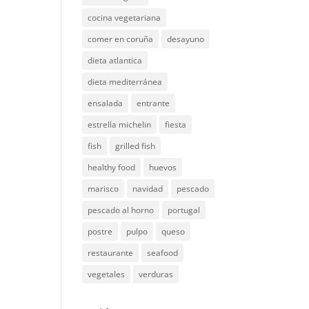
cocina vegetariana
comer en coruña
desayuno
dieta atlantica
dieta mediterránea
ensalada
entrante
estrella michelin
fiesta
fish
grilled fish
healthy food
huevos
marisco
navidad
pescado
pescado al horno
portugal
postre
pulpo
queso
restaurante
seafood
vegetales
verduras