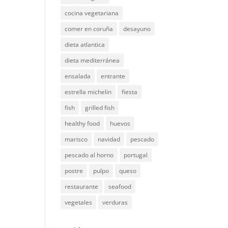
cocina vegetariana
comer en coruña
desayuno
dieta atlantica
dieta mediterránea
ensalada
entrante
estrella michelin
fiesta
fish
grilled fish
healthy food
huevos
marisco
navidad
pescado
pescado al horno
portugal
postre
pulpo
queso
restaurante
seafood
vegetales
verduras