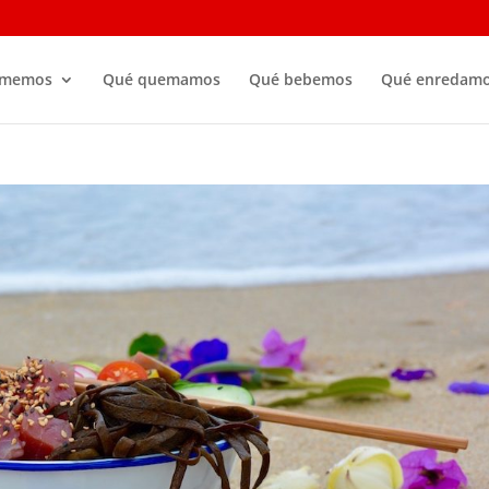
omemos
Qué quemamos
Qué bebemos
Qué enredam