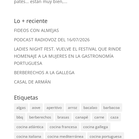
patés… están muy bien,...
Lo + reciente
FIDEOS CON ALMEJAS
PODCAST RADIOVOZ DEL 16/07/2026
LADIES NIGHT FEST. VUELVE EL FESTIVAL QUE RINDE
HOMENAJE A LA MUJERES EN LA GASTRONOMÍA
PORTUGUESA
BERBERECHOS A LA GALLEGA
CASAL DE ARMÁN
Etiquetas
algas
aove
aperitivo
arroz
bacalao
barbacoa
bbq
berberechos
brasas
canapé
carne
caza
cocina atlántica
cocina francesa
cocina gallega
cocina italiana
cocina mediterránea
cocina portuguesa