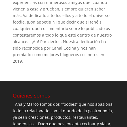
experiencias con numerosos amigos que, cuando
vienen a casa y prueban, siempre quieren saber
más. Va dedicado a todos ellos y a todo el universo
foodie. ¡Bon appetit! Ni que decir que si tenéis
cualquier duda o comentario sobre lo publicado os
contestaremos a todo lo que esté dentro de nuestro
alcance. . ¡Ah! Por cierto... Nuestra dedicación ha
sido reconocida por Canal Cocina y nos han
premiado como mejores blogueros cocineros en
2019.
Quiénes somos
Ana y Marco somos dos “foodies” que nos apasiona
todo lo relacionado con el mundo de la gastronomía,
ya sean creaciones, productos, restaurantes,
tendencias… Dado que nos encanta cocinar y viajar,