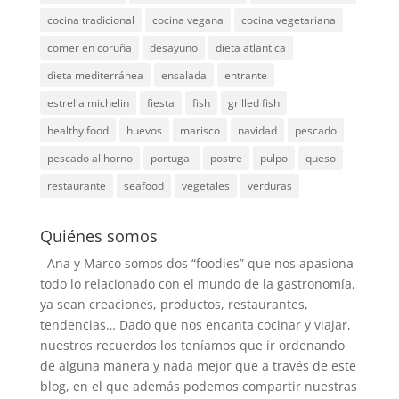
cocina tradicional
cocina vegana
cocina vegetariana
comer en coruña
desayuno
dieta atlantica
dieta mediterránea
ensalada
entrante
estrella michelin
fiesta
fish
grilled fish
healthy food
huevos
marisco
navidad
pescado
pescado al horno
portugal
postre
pulpo
queso
restaurante
seafood
vegetales
verduras
Quiénes somos
Ana y Marco somos dos “foodies” que nos apasiona
todo lo relacionado con el mundo de la gastronomía,
ya sean creaciones, productos, restaurantes,
tendencias… Dado que nos encanta cocinar y viajar,
nuestros recuerdos los teníamos que ir ordenando
de alguna manera y nada mejor que a través de este
blog, en el que además podemos compartir nuestras