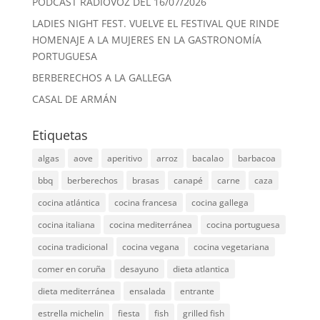
PODCAST RADIOVOZ DEL 16/07/2026
LADIES NIGHT FEST. VUELVE EL FESTIVAL QUE RINDE
HOMENAJE A LA MUJERES EN LA GASTRONOMÍA
PORTUGUESA
BERBERECHOS A LA GALLEGA
CASAL DE ARMÁN
Etiquetas
algas
aove
aperitivo
arroz
bacalao
barbacoa
bbq
berberechos
brasas
canapé
carne
caza
cocina atlántica
cocina francesa
cocina gallega
cocina italiana
cocina mediterránea
cocina portuguesa
cocina tradicional
cocina vegana
cocina vegetariana
comer en coruña
desayuno
dieta atlantica
dieta mediterránea
ensalada
entrante
estrella michelin
fiesta
fish
grilled fish