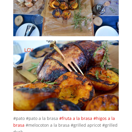
#pato #pato a la brasa
#fruta a la brasa
#higos a la
brasa
#melocoton a la brasa #grilled apricot #grilled
duck