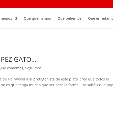
omemos
Qué quemamos
Qué bebemos
Qué enredam
 PEZ GATO…
Qué comemos
,
Seguimos
 de Hollywood a el protagonista de este plato, creo que todos lo
o no es que tenga mucho que ver pero la forma… Ya sabéis que hoy