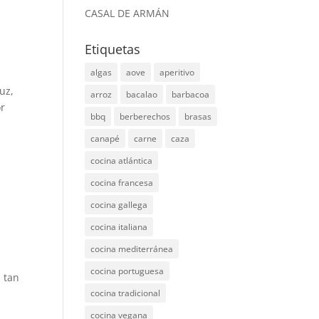
CASAL DE ARMÁN
Etiquetas
algas
aove
aperitivo
uz,
arroz
bacalao
barbacoa
or
bbq
berberechos
brasas
canapé
carne
caza
cocina atlántica
cocina francesa
cocina gallega
cocina italiana
cocina mediterránea
cocina portuguesa
 tan
cocina tradicional
cocina vegana