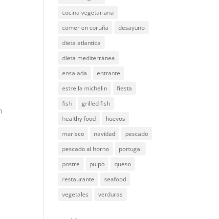
cocina vegetariana
comer en coruña
desayuno
dieta atlantica
dieta mediterránea
ensalada
entrante
estrella michelin
fiesta
fish
grilled fish
n
healthy food
huevos
marisco
navidad
pescado
pescado al horno
portugal
postre
pulpo
queso
restaurante
seafood
vegetales
verduras