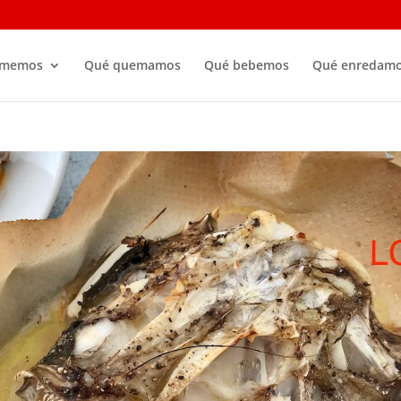
omemos
Qué quemamos
Qué bebemos
Qué enredam