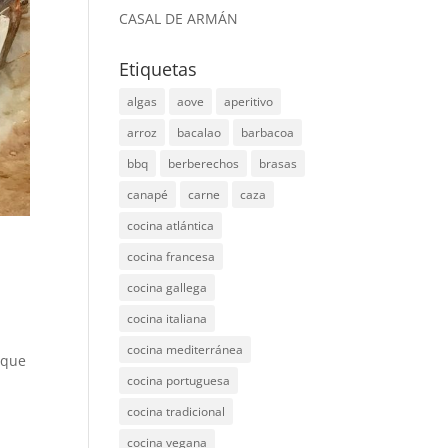
CASAL DE ARMÁN
Etiquetas
algas
aove
aperitivo
arroz
bacalao
barbacoa
bbq
berberechos
brasas
canapé
carne
caza
cocina atlántica
cocina francesa
cocina gallega
cocina italiana
cocina mediterránea
 que
cocina portuguesa
cocina tradicional
cocina vegana