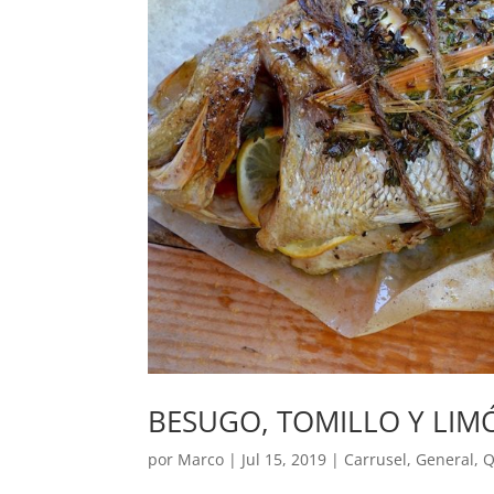
BESUGO, TOMILLO Y LIM
por
Marco
|
Jul 15, 2019
|
Carrusel
,
General
,
Q