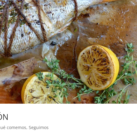
ÓN
ué comemos
,
Seguimos