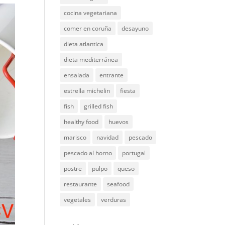
cocina vegetariana
comer en coruña
desayuno
dieta atlantica
dieta mediterránea
ensalada
entrante
estrella michelin
fiesta
fish
grilled fish
healthy food
huevos
marisco
navidad
pescado
pescado al horno
portugal
postre
pulpo
queso
restaurante
seafood
vegetales
verduras