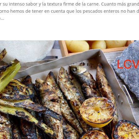
r su intenso sabor y la textura firme de la carne. Cuanto más gran
horno hemos de tener en cuenta que los pescados enteros no han 
...