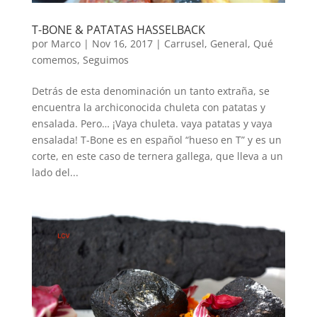
T-BONE & PATATAS HASSELBACK
por
Marco
|
Nov 16, 2017
|
Carrusel
,
General
,
Qué
comemos
,
Seguimos
Detrás de esta denominación un tanto extraña, se
encuentra la archiconocida chuleta con patatas y
ensalada. Pero… ¡Vaya chuleta. vaya patatas y vaya
ensalada! T-Bone es en español “hueso en T” y es un
corte, en este caso de ternera gallega, que lleva a un
lado del...