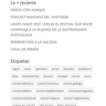
Lo + reciente
FIDEOS CON ALMEJAS
PODCAST RADIOVOZ DEL 16/07/2026
LADIES NIGHT FEST. VUELVE EL FESTIVAL QUE RINDE
HOMENAJE A LA MUJERES EN LA GASTRONOMÍA
PORTUGUESA
BERBERECHOS A LA GALLEGA
CASAL DE ARMÁN
Etiquetas
algas
aove
aperitivo
arroz
bacalao
barbacoa
bbq
berberechos
brasas
canapé
carne
caza
cocina atlántica
cocina francesa
cocina gallega
cocina italiana
cocina mediterránea
cocina portuguesa
cocina tradicional
cocina vegana
cocina vegetariana
comer en coruña
desayuno
dieta atlantica