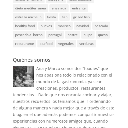
dieta mediterránea
ensalada
entrante
estrella michelin
fiesta
fish
grilled fish
healthy food
huevos
marisco
navidad
pescado
pescado al horno
portugal
postre
pulpo
queso
restaurante
seafood
vegetales
verduras
Quiénes somos
Ana y Marco somos dos “foodies” que
nos apasiona todo lo relacionado con el
mundo de la gastronomía, ya sean
creaciones, productos, restaurantes,
tendencias… Dado que nos encanta cocinar y viajar,
nuestros recuerdos los teníamos que ir ordenando
de alguna manera y nada mejor que a través de este
blog, en el que además podemos compartir nuestras
experiencias con numerosos amigos que, cuando
vienen a casa y prueban, siempre quieren saber