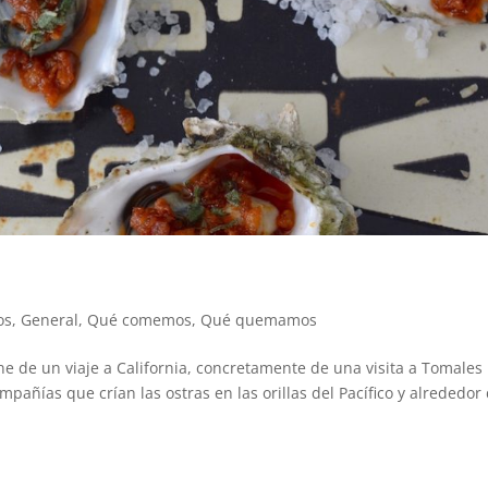
os
,
General
,
Qué comemos
,
Qué quemamos
ene de un viaje a California, concretamente de una visita a Tomales
pañías que crían las ostras en las orillas del Pacífico y alrededor