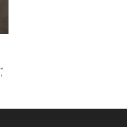
zó
as