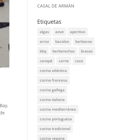
CASAL DE ARMÁN
Etiquetas
algas
aove
aperitivo
arroz
bacalao
barbacoa
bbq
berberechos
brasas
canapé
carne
caza
cocina atlántica
cocina francesa
cocina gallega
cocina italiana
 Bay,
cocina mediterránea
 de
cocina portuguesa
cocina tradicional
cocina vegana