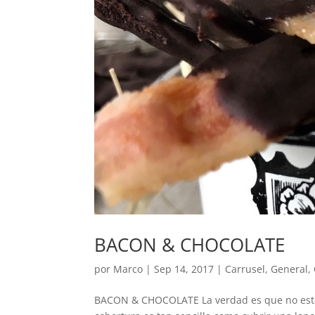
BACON & CHOCOLATE
por
Marco
|
Sep 14, 2017
|
Carrusel
,
General
,
BACON & CHOCOLATE La verdad es que no esta