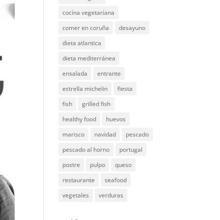
cocina vegetariana
comer en coruña
desayuno
dieta atlantica
dieta mediterránea
ensalada
entrante
estrella michelin
fiesta
fish
grilled fish
healthy food
huevos
marisco
navidad
pescado
pescado al horno
portugal
postre
pulpo
queso
restaurante
seafood
vegetales
verduras