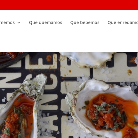
omemos
Qué quemamos
Qué bebemos
Qué enredam