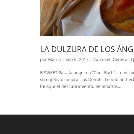
LA DULZURA DE LOS ÁNG
por
Marco
|
Sep 6, 2017
|
Carrusel
,
General
,
Q
B SWEET Para la angelina “Chef Barb” su misión
su objetivo: mejorar los Donuts. Lo habían he
he aquí el descubrimiento. Rellenarlos...