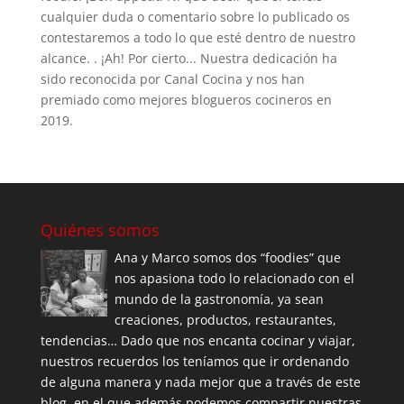
cualquier duda o comentario sobre lo publicado os
contestaremos a todo lo que esté dentro de nuestro
alcance. . ¡Ah! Por cierto... Nuestra dedicación ha
sido reconocida por Canal Cocina y nos han
premiado como mejores blogueros cocineros en
2019.
Quiénes somos
Ana y Marco somos dos “foodies” que
nos apasiona todo lo relacionado con el
mundo de la gastronomía, ya sean
creaciones, productos, restaurantes,
tendencias… Dado que nos encanta cocinar y viajar,
nuestros recuerdos los teníamos que ir ordenando
de alguna manera y nada mejor que a través de este
blog, en el que además podemos compartir nuestras