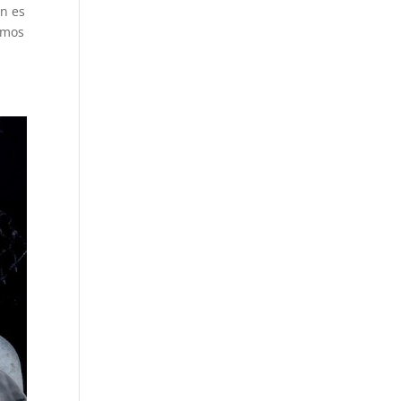
n es
amos