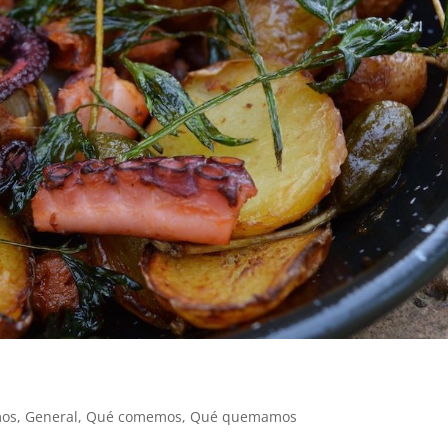
os
,
General
,
Qué comemos
,
Qué quemamos