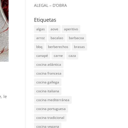
ALEGAL – D’OBRA
Etiquetas
algas
aove
aperitivo
arroz
bacalao
barbacoa
bbq
berberechos
brasas
canapé
carne
caza
cocina atlántica
cocina francesa
cocina gallega
cocina italiana
, le
cocina mediterránea
cocina portuguesa
cocina tradicional
cocina vegana