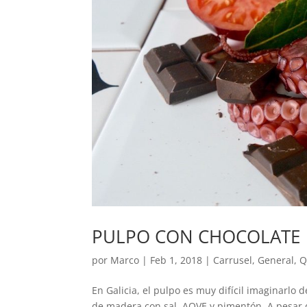
PULPO CON CHOCOLATE
por
Marco
|
Feb 1, 2018
|
Carrusel
,
General
,
Q
En Galicia, el pulpo es muy difícil imaginarlo 
de madera con sal, AOVE y pimentón. A pesar 