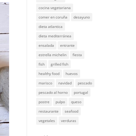
cocina vegetariana
comer en coruña
desayuno
dieta atlantica
dieta mediterránea
ensalada
entrante
estrella michelin
fiesta
fish
grilled fish
healthy food
huevos
marisco
navidad
pescado
pescado al horno
portugal
postre
pulpo
queso
restaurante
seafood
vegetales
verduras