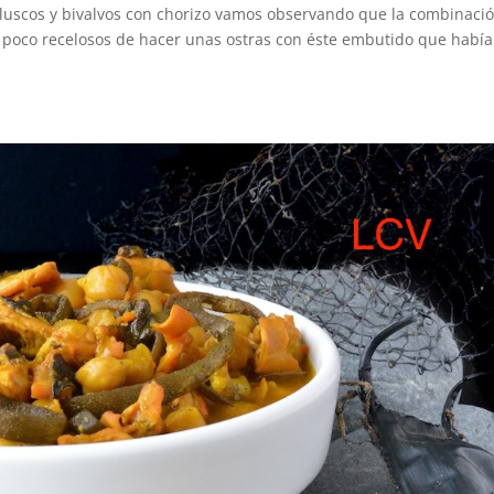
uscos y bivalvos con chorizo vamos observando que la combinació
un poco recelosos de hacer unas ostras con éste embutido que habí