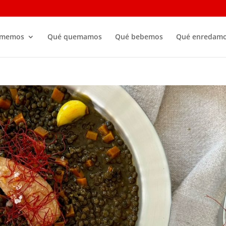
omemos
Qué quemamos
Qué bebemos
Qué enredam