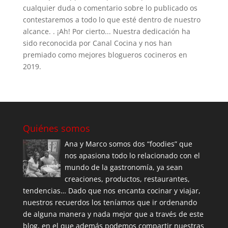
cualquier duda o comentario sobre lo publicado os
contestaremos a todo lo que esté dentro de nuestro
alcance. . ¡Ah! Por cierto... Nuestra dedicación ha
sido reconocida por Canal Cocina y nos han
premiado como mejores blogueros cocineros en
2019.
Quiénes somos
Ana y Marco somos dos “foodies” que
nos apasiona todo lo relacionado con el
mundo de la gastronomía, ya sean
creaciones, productos, restaurantes,
tendencias… Dado que nos encanta cocinar y viajar,
nuestros recuerdos los teníamos que ir ordenando
de alguna manera y nada mejor que a través de este
blog, en el que además podemos compartir nuestras