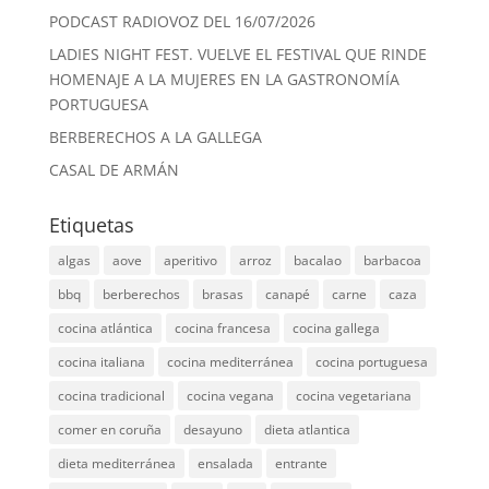
PODCAST RADIOVOZ DEL 16/07/2026
LADIES NIGHT FEST. VUELVE EL FESTIVAL QUE RINDE
HOMENAJE A LA MUJERES EN LA GASTRONOMÍA
PORTUGUESA
BERBERECHOS A LA GALLEGA
CASAL DE ARMÁN
Etiquetas
algas
aove
aperitivo
arroz
bacalao
barbacoa
bbq
berberechos
brasas
canapé
carne
caza
cocina atlántica
cocina francesa
cocina gallega
cocina italiana
cocina mediterránea
cocina portuguesa
cocina tradicional
cocina vegana
cocina vegetariana
comer en coruña
desayuno
dieta atlantica
dieta mediterránea
ensalada
entrante