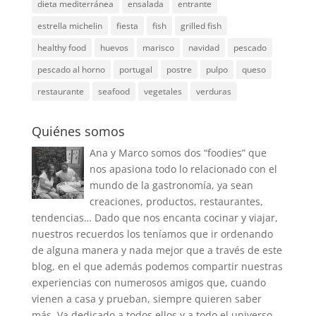
dieta mediterránea
ensalada
entrante
estrella michelin
fiesta
fish
grilled fish
healthy food
huevos
marisco
navidad
pescado
pescado al horno
portugal
postre
pulpo
queso
restaurante
seafood
vegetales
verduras
Quiénes somos
Ana y Marco somos dos “foodies” que
nos apasiona todo lo relacionado con el
mundo de la gastronomía, ya sean
creaciones, productos, restaurantes,
tendencias… Dado que nos encanta cocinar y viajar,
nuestros recuerdos los teníamos que ir ordenando
de alguna manera y nada mejor que a través de este
blog, en el que además podemos compartir nuestras
experiencias con numerosos amigos que, cuando
vienen a casa y prueban, siempre quieren saber
más. Va dedicado a todos ellos y a todo el universo