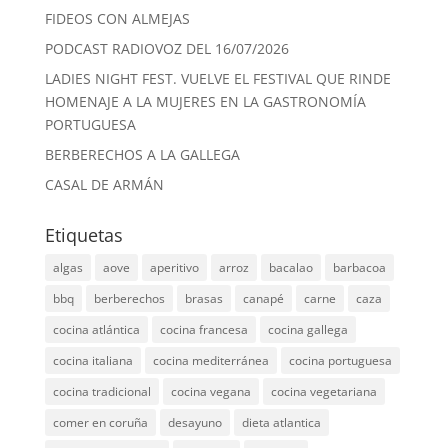
FIDEOS CON ALMEJAS
PODCAST RADIOVOZ DEL 16/07/2026
LADIES NIGHT FEST. VUELVE EL FESTIVAL QUE RINDE
HOMENAJE A LA MUJERES EN LA GASTRONOMÍA
PORTUGUESA
BERBERECHOS A LA GALLEGA
CASAL DE ARMÁN
Etiquetas
algas
aove
aperitivo
arroz
bacalao
barbacoa
bbq
berberechos
brasas
canapé
carne
caza
cocina atlántica
cocina francesa
cocina gallega
cocina italiana
cocina mediterránea
cocina portuguesa
cocina tradicional
cocina vegana
cocina vegetariana
comer en coruña
desayuno
dieta atlantica