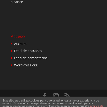
alcance.
Acceso
Acceder
Feed de entradas
Feed de comentarios
WordPress.org
Este sitio web utiliza cookies para que usted tenga la mejor experiencia de
Diseñado por
Elegant Themes
| Desarrollado por
usuario. Si continúa navegando está dando su consentimiento para la
aceptación de las mencionadas cookies y la aceptación de nuestra
política de