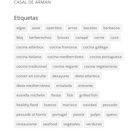
CASAL DE ARMÁN
Etiquetas
algas
aove
aperitivo
arroz
bacalao
barbacoa
bbq
berberechos
brasas
canapé
carne
caza
cocina atlántica
cocina francesa
cocina gallega
cocina italiana
cocina mediterránea
cocina portuguesa
cocina tradicional
cocina vegana
cocina vegetariana
comer en coruña
desayuno
dieta atlantica
dieta mediterránea
ensalada
entrante
estrella michelin
fiesta
fish
grilled fish
healthy food
huevos
marisco
navidad
pescado
pescado al horno
portugal
postre
pulpo
queso
restaurante
seafood
vegetales
verduras