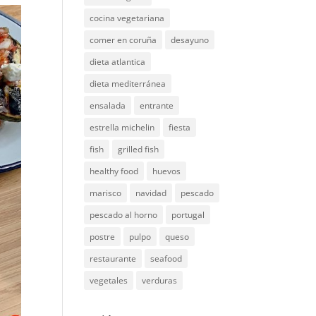
cocina vegetariana
comer en coruña
desayuno
dieta atlantica
dieta mediterránea
ensalada
entrante
estrella michelin
fiesta
fish
grilled fish
healthy food
huevos
marisco
navidad
pescado
pescado al horno
portugal
postre
pulpo
queso
restaurante
seafood
vegetales
verduras