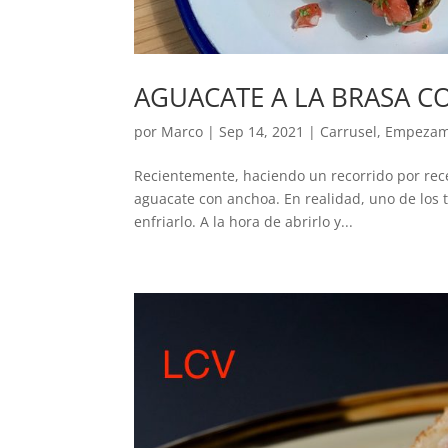
AGUACATE A LA BRASA C
por
Marco
|
Sep 14, 2021
|
Carrusel
,
Empeza
Recientemente, haciendo un recorrido por rece
aguacate con anchoa. En realidad, uno de los t
enfriarlo. A la hora de abrirlo y...