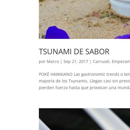
TSUNAMI DE SABOR
por
Marco
|
Sep 21, 2017
|
Carrusel
,
Empeza
POKÉ HAWAIANO Las gastronomic trends o tend
mayoría de los Tsunamis. Llegan casi sin prev
pierden fuerza hasta que provocan una inunda