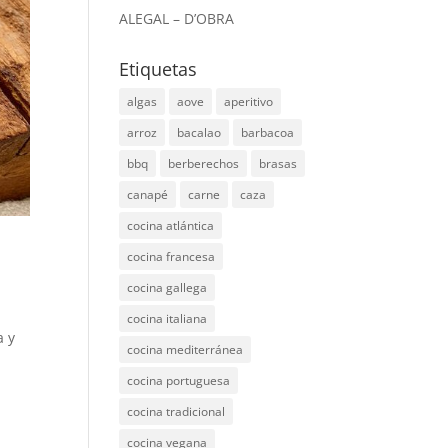
ALEGAL – D’OBRA
Etiquetas
algas
aove
aperitivo
arroz
bacalao
barbacoa
bbq
berberechos
brasas
canapé
carne
caza
cocina atlántica
cocina francesa
cocina gallega
cocina italiana
a y
cocina mediterránea
cocina portuguesa
cocina tradicional
cocina vegana