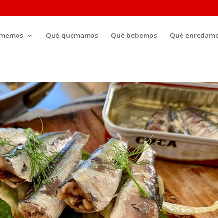
omemos
Qué quemamos
Qué bebemos
Qué enredam