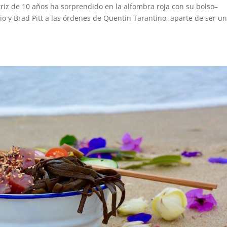
ctriz de 10 años ha sorprendido en la alfombra roja con su bolso–
o y Brad Pitt a las órdenes de Quentin Tarantino, aparte de ser u