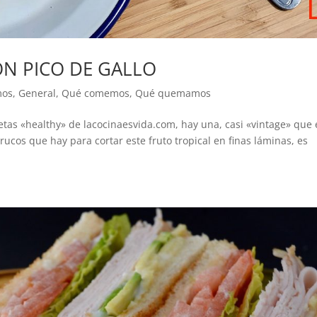
ON PICO DE GALLO
mos
,
General
,
Qué comemos
,
Qué quemamos
tas «healthy» de lacocinaesvida.com, hay una, casi «vintage» que 
rucos que hay para cortar este fruto tropical en finas láminas, es