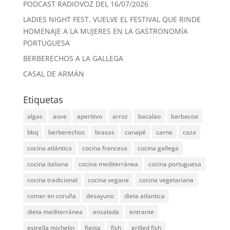
PODCAST RADIOVOZ DEL 16/07/2026
LADIES NIGHT FEST. VUELVE EL FESTIVAL QUE RINDE
HOMENAJE A LA MUJERES EN LA GASTRONOMÍA
PORTUGUESA
BERBERECHOS A LA GALLEGA
CASAL DE ARMÁN
Etiquetas
algas
aove
aperitivo
arroz
bacalao
barbacoa
bbq
berberechos
brasas
canapé
carne
caza
cocina atlántica
cocina francesa
cocina gallega
cocina italiana
cocina mediterránea
cocina portuguesa
cocina tradicional
cocina vegana
cocina vegetariana
comer en coruña
desayuno
dieta atlantica
dieta mediterránea
ensalada
entrante
estrella michelin
fiesta
fish
grilled fish