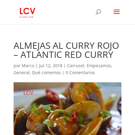
ALMEJAS AL CURRY ROJO
– ATLANTIC RED CURRY
por
Marco
|
Jul 12, 2018
|
Carrusel
,
Empezamos
,
General
,
Qué comemos
|
0 Comentarios