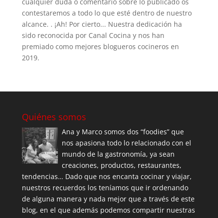
cualquier duda o comentario sobre lo publicado os
contestaremos a todo lo que esté dentro de nuestro
alcance. . ¡Ah! Por cierto... Nuestra dedicación ha
sido reconocida por Canal Cocina y nos han
premiado como mejores blogueros cocineros en
2019.
Quiénes somos
Ana y Marco somos dos “foodies” que
nos apasiona todo lo relacionado con el
mundo de la gastronomía, ya sean
creaciones, productos, restaurantes,
tendencias… Dado que nos encanta cocinar y viajar,
nuestros recuerdos los teníamos que ir ordenando
de alguna manera y nada mejor que a través de este
blog, en el que además podemos compartir nuestras