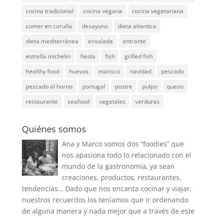
cocina tradicional
cocina vegana
cocina vegetariana
comer en coruña
desayuno
dieta atlantica
dieta mediterránea
ensalada
entrante
estrella michelin
fiesta
fish
grilled fish
healthy food
huevos
marisco
navidad
pescado
pescado al horno
portugal
postre
pulpo
queso
restaurante
seafood
vegetales
verduras
Quiénes somos
Ana y Marco somos dos “foodies” que
nos apasiona todo lo relacionado con el
mundo de la gastronomía, ya sean
creaciones, productos, restaurantes,
tendencias… Dado que nos encanta cocinar y viajar,
nuestros recuerdos los teníamos que ir ordenando
de alguna manera y nada mejor que a través de este